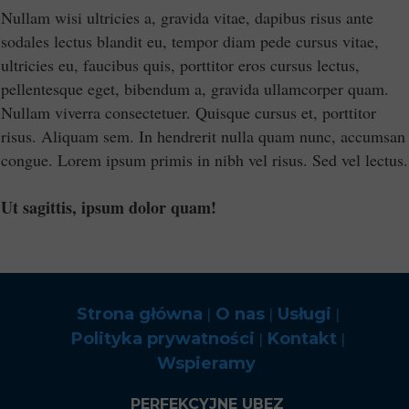
Nullam wisi ultricies a, gravida vitae, dapibus risus ante
sodales lectus blandit eu, tempor diam pede cursus vitae,
ultricies eu, faucibus quis, porttitor eros cursus lectus,
pellentesque eget, bibendum a, gravida ullamcorper quam.
Nullam viverra consectetuer. Quisque cursus et, porttitor
risus. Aliquam sem. In hendrerit nulla quam nunc, accumsan
congue. Lorem ipsum primis in nibh vel risus. Sed vel lectus.
Ut sagittis, ipsum dolor quam!
|
|
|
Strona główna
O nas
Usługi
|
|
Polityka prywatności
Kontakt
Wspieramy
PERFEKCYJNE UBEZ